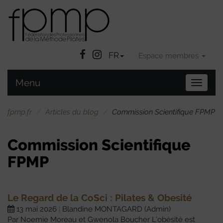
Facebook
Instatgram
FR
Espace membres
Menu
Bascule
la
navigat
fpmp.fr
Articles du blog
Commission Scientifique FPMP
Commission Scientifique
FPMP
Le Regard de la CoSci : Pilates & Obesité
13 mai 2026
Blandine MONTAGARD (Admin)
Par Noemie Moreau et Gwenola Boucher L’obésité est