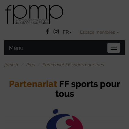
Facebook
Instatgram
FR
Espace membres
Menu
Bascule
la
navigat
fpmp.fr
Pros
Partenariat FF sports pour tous
Partenariat
FF sports pour
tous