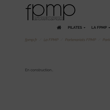
PILATES
LA FPMP
fpmp.fr
La FPMP
Partenariats FPMP
Part
En construction…