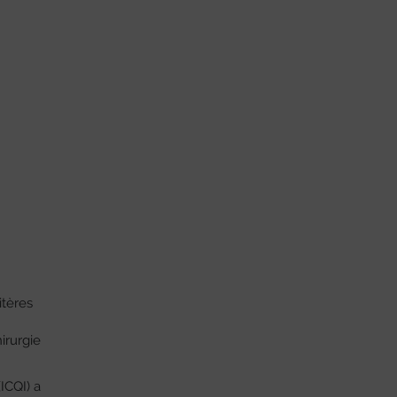
itères
irurgie
ICQI) a