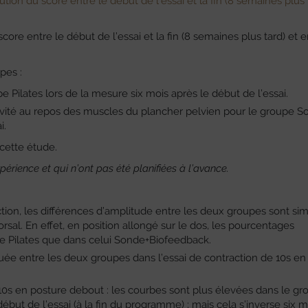
ution du score entre le début de l’essai et la fin (8 semaines plus 
core entre le début de l’essai et la fin (8 semaines plus tard) et e
pes :
 Pilates lors de la mesure six mois après le début de l’essai.
ctivité au repos des muscles du plancher pelvien pour le groupe S
i.
cette étude.
périence et qui n’ont pas été planifiées à l’avance.
tion, les différences d’amplitude entre les deux groupes sont simi
sal. En effet, en position allongé sur le dos, les pourcentages
pe Pilates que dans celui Sonde+Biofeedback.
uée entre les deux groupes dans l’essai de contraction de 10s en
 10s en posture debout : les courbes sont plus élevées dans le g
ut de l’essai (à la fin du programme) ; mais cela s’inverse six m