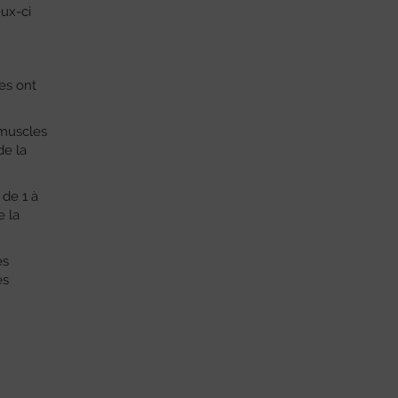
eux-ci
tes ont
 muscles
de la
 de 1 à
e la
es
es