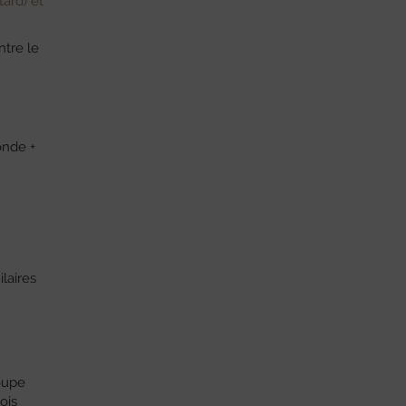
tard) et
ntre le
onde +
laires
roupe
ois