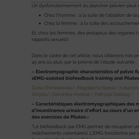
Un dysfonctionnement du plancher pelvien peut en
Chez l’homme : à la suite de l’ablation de l
Chez la femme : à la suite des accouchement
Et, chez les femmes, des prolapsus des organes (
rapports sexuels).
Dans le cadre de cet article, nous ciblerons nos pr
45 ans ou plus, par le prisme de l’étude suivante :
«
Electromyographic characteristics of pelvic f
sEMG-assisted biofeedback training and Pilates
1
1
Daria Chmielewska
,
Magdalena Stania
,
Katarzyn
1
3
2
Smykla
,
Dominika Hudziak
,
Patrycja Dolibog
«
Caractéristiques électromyographiques des m
d’incontinence urinaire d’effort au cours d’un
des exercices de Pilates.
»
*
Le biofeedback par EMG permet de récupérer un si
relâchements volontaires). L’EMG fonctionne par v