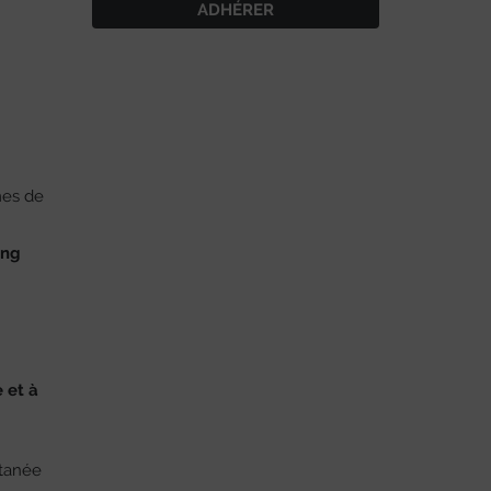
ADHÉRER
mes de
ing
 et à
utanée