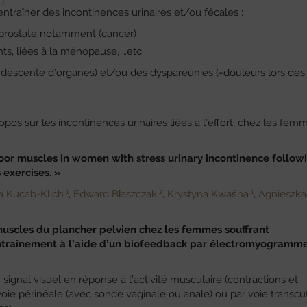
traîner des incontinences urinaires et/ou fécales :
a prostate notamment (cancer)
s, liées à la ménopause, …etc.
=descente d’organes) et/ou des dyspareunies (=douleurs lors des
opos sur les incontinences urinaires liées à l’effort, chez les fem
loor muscles in women with stress urinary incontinence follow
 exercises. »
1
2
1
a Kucab-Klich
,
Edward Błaszczak
,
Krystyna Kwaśna
,
Agnieszka
uscles du plancher pelvien chez les femmes souffrant
 entraînement à l’aide d’un biofeedback par électromyogramme
gnal visuel en réponse à l’activité musculaire (contractions et
oie périnéale (avec sonde vaginale ou anale) ou par voie transc