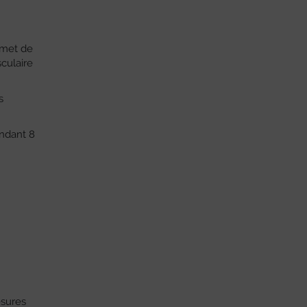
rmet de
sculaire
s
ndant 8
esures