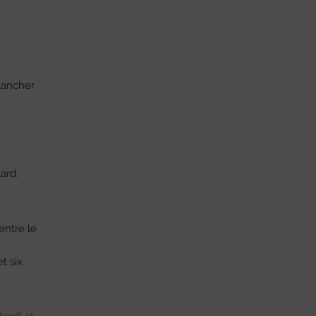
lancher
ard.
entre le
et six