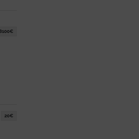
8100€
20€