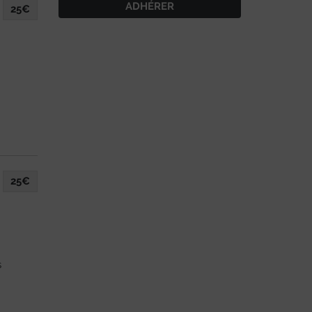
ADHÉRER
25€
e.
25€
s