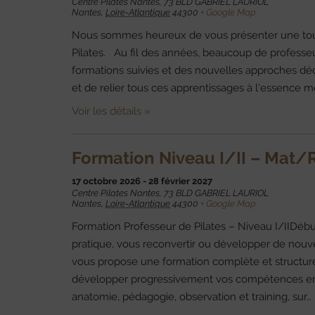
Centre Pilates Nantes,
73 BLD GABRIEL LAURIOL
Nantes
,
Loire-Atlantique
44300
+ Google Map
Nous sommes heureux de vous présenter une toute
Pilates. Au fil des années, beaucoup de professeu
formations suivies et des nouvelles approches décou
et de relier tous ces apprentissages à l'essence
Voir les détails »
Formation Niveau I/II – Mat/
17 octobre 2026
-
28 février 2027
Centre Pilates Nantes,
73 BLD GABRIEL LAURIOL
Nantes
,
Loire-Atlantique
44300
+ Google Map
Formation Professeur de Pilates – Niveau I/IIDébu
pratique, vous reconvertir ou développer de nou
vous propose une formation complète et structur
développer progressivement vos compétences en p
anatomie, pédagogie, observation et training, sur…