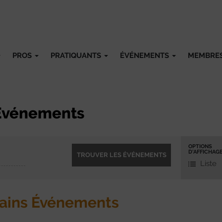
PROS
PRATIQUANTS
ÉVÉNEMENTS
MEMBRE
Événements
Naviga
OPTIONS
D'AFFICHAG
par
Liste
l'affic
des
ains Événements
événe