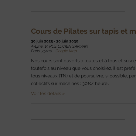
Navigation
de
la
liste
Cours de Pilates sur tapis et 
des
30 juin 2025
-
30 juin 2030
Événements
A-Lyne,
19 RUE LUCIEN SAMPAIX
Paris
,
75010
+ Google Map
Nos cours sont ouverts à toutes et à tous et susce
toutefois au niveau que vous choisirez, il est p
tous niveaux (TN) et de poursuivre, si possible, pa
collectifs sur machines : 30€/ heure…
Voir les détails »