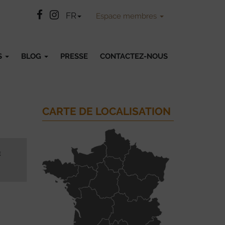
Facebook
Instatgram
FR
Espace membres
S
BLOG
PRESSE
CONTACTEZ-NOUS
CARTE DE LOCALISATION
tion
E
hage
ments