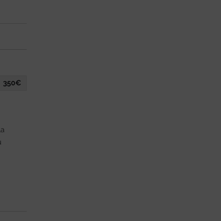
350€
la
u