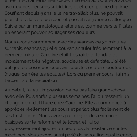
et les médicaments inefficaces. Elle était au bout et a avoué
avoir eu des pensées suicidaires et être en pleine déprime.
Souffrant depuis 5 ans, elle ne travaillait plus, ne pouvait
plus aller à la salle de sport et passait ses journées allongée.
Suivie par un rhumatologue, elle s’est tournée vers le Pilates
en espérant pouvoir soulager ses douleurs.
Nous avons commencé avec des séances de 30 minutes
sur tapis, séances qu’elle pouvait annuler fréquemment à la
dernière minute. Caroline était très raide et tendue et
moralement très négative, soucieuse et défaitiste. J’ai été
obligée de poser des coussins sous les endroits douloureux
(nuque, derrière les épaules). Lors du premier cours, j’ai mis
l’accent sur la respiration.
Au début, j’ai eu l’impression de ne pas faire grand-chose
avec elle. Puis après plusieurs semaines, j’ai pu ressentir un
changement d’attitude chez Caroline. Elle a commencé à
apprécier réellement les cours et parlait plus facilement de
ses frustrations. Nous avons pu intégrer des exercices
basiques sur le reformer et le tower, et j’ai pu
progressivement ajouter un peu plus de résistance sur les
machines. Nous avons aussi parlé de sa routine quotidienne,