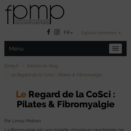
Facebook
Instatgram
FR
Espace membres
Menu
Bascule
la
navigat
fpmp.fr
Articles du blog
Le Regard de la CoSci : Pilates & Fibromyalgie
Le
Regard de la CoSci :
Pilates & Fibromyalgie
Par Linsay Matson
La fibromyalgie est une maladie chronique caractérisée par