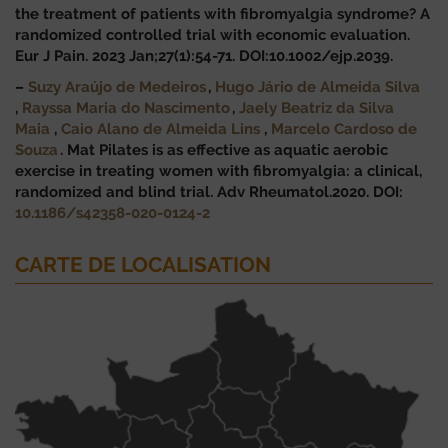
the treatment of patients with fibromyalgia syndrome? A
randomized controlled trial with economic evaluation.
Eur J Pain. 2023 Jan;27(1):54-71. DOI:10.1002/ejp.2039.
–
Suzy Araújo de Medeiros
,
Hugo Jário de Almeida Silva
,
Rayssa Maria do Nascimento
,
Jaely Beatriz da Silva
Maia
,
Caio Alano de Almeida Lins
,
Marcelo Cardoso de
Souza
.
Mat Pilates is as effective as aquatic aerobic
exercise in treating women with fibromyalgia: a clinical,
randomized and blind trial.
Adv Rheumatol.2020. DOI:
10.1186/s42358-020-0124-2
CARTE DE LOCALISATION