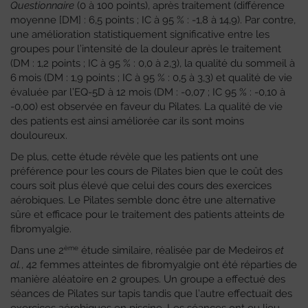
Questionnaire
(0 à 100 points), après traitement (différence
moyenne [DM] : 6,5 points ; IC à 95 % : -1,8 à 14,9). Par contre,
une amélioration statistiquement significative entre les
groupes pour l’intensité de la douleur après le traitement
(DM : 1,2 points ; IC à 95 % : 0,0 à 2,3), la qualité du sommeil à
6 mois (DM : 1,9 points ; IC à 95 % : 0,5 à 3,3) et qualité de vie
évaluée par l’EQ-5D à 12 mois (DM : -0,07 ; IC 95 % : -0,10 à
-0,00) est observée en faveur du Pilates. La qualité de vie
des patients est ainsi améliorée car ils sont moins
douloureux.
De plus, cette étude révèle que les patients ont une
préférence pour les cours de Pilates bien que le coût des
cours soit plus élevé que celui des cours des exercices
aérobiques. Le Pilates semble donc être une alternative
sûre et efficace pour le traitement des patients atteints de
fibromyalgie.
ème
Dans une 2
étude similaire, réalisée par de Medeiros
et
al.
, 42 femmes atteintes de fibromyalgie ont été réparties de
manière aléatoire en 2 groupes. Un groupe a effectué des
séances de Pilates sur tapis tandis que l’autre effectuait des