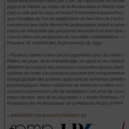
dynamique positive initiée par l’USC de rapprocher les activité
yoga et le Pilates au milieu de la Rééducation et Masso-Kinési
chacun sait que le corps et l’esprit fonctionnent aujourd’hui 
que l’équilibre de l’un est indéfectible du bien-être de l’autre
convaincus que cette démarche pédagogique visant à compren
enjeux de l’ensemble des personnes œuvrant à ce bien-être, est 
s’inscrit dans une perspective de nouvelles collaborations. » Er
Président de l’UNION des Professionnels du Yoga
« Plusieurs tables rondes seront organisées avec des invités i
Pilates, du yoga, de la kinésithérapie, du sport et des instituti
débattre de la place des pratiques corporelles douces dans l
système de santé. Ces pratiques peuvent être complémentaires
charge globale des patients apportant de nombreux bénéfices 
psychologiques. Notre mission est de mettre en lumière nos savo
nouveaux partenariats afin de développer une prise de consci
enjeux de bien -être de la population » – Yaelle Penkhoss / Pré
Fédération des Professionnels de la Méthode Pilates (FPMP)
»
INSCRIVEZ-VOUS GRATUITEMENT ICI