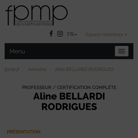
Facebook
Instatgram
FR
Espace membres
Menu
Bascule
la
navigat
fpmp.fr
Annuaire
Aline BELLARDI RODRIGUES
PROFESSEUR / CERTIFICATION COMPLÈTE
Aline BELLARDI
RODRIGUES
PRÉSENTATION