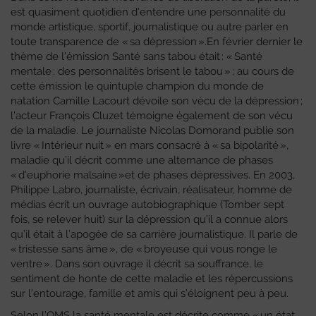
est quasiment quotidien d’entendre une personnalité du
monde artistique, sportif, journalistique ou autre parler en
toute transparence de « sa dépression ».En février dernier le
thème de l’émission Santé sans tabou était : « Santé
mentale : des personnalités brisent le tabou » ; au cours de
cette émission le quintuple champion du monde de
natation Camille Lacourt dévoile son vécu de la dépression ;
l’acteur François Cluzet témoigne également de son vécu
de la maladie. Le journaliste Nicolas Domorand publie son
livre « Intérieur nuit » en mars consacré à « sa bipolarité »,
maladie qu’il décrit comme une alternance de phases
« d’euphorie malsaine »et de phases dépressives. En 2003,
Philippe Labro, journaliste, écrivain, réalisateur, homme de
médias écrit un ouvrage autobiographique (Tomber sept
fois, se relever huit) sur la dépression qu’il a connue alors
qu’il était à l’apogée de sa carrière journalistique. Il parle de
« tristesse sans âme », de « broyeuse qui vous ronge le
ventre ». Dans son ouvrage il décrit sa souffrance, le
sentiment de honte de cette maladie et les répercussions
sur l’entourage, famille et amis qui s’éloignent peu à peu.
Selon l’OMS la santé mentale est décrite comme « un état