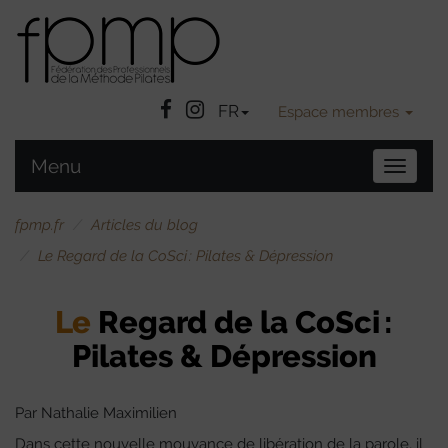
Facebook
Instatgram
FR
Espace membres
Menu
Bascule
la
navigat
fpmp.fr
Articles du blog
Le Regard de la CoSci : Pilates & Dépression
Le
Regard de la CoSci :
Pilates & Dépression
Par Nathalie Maximilien
Dans cette nouvelle mouvance de libération de la parole, il