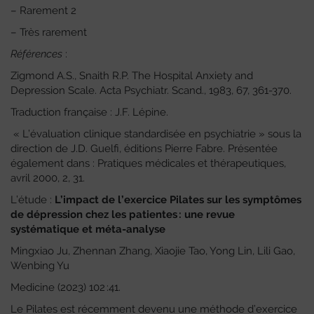
– Rarement 2
– Très rarement
Références
:
Zigmond A.S., Snaith R.P. The Hospital Anxiety and
Depression Scale. Acta Psychiatr. Scand., 1983, 67, 361-370.
Traduction française : J.F. Lépine.
« L’évaluation clinique standardisée en psychiatrie » sous la
direction de J.D. Guelfi, éditions Pierre Fabre. Présentée
également dans : Pratiques médicales et thérapeutiques,
avril 2000, 2, 31.
L’étude :
L’impact de l’exercice Pilates sur les symptômes
de dépression chez les patientes : une revue
systématique et méta-analyse
Mingxiao Ju, Zhennan Zhang, Xiaojie Tao, Yong Lin, Lili Gao,
Wenbing Yu
Medicine (2023) 102 :41.
Le Pilates est récemment devenu une méthode d’exercice