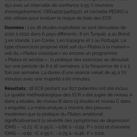
15.1 avec un intervalle de confiance à 95 % (numéro
d’enregistrement : CRD42023426522), et l’échelle PEDRO a
été utilisée pour évaluer le risque de biais des ECR.
Données :
Les 18 études exploitées se sont déroulées de
2010 à 2022 dans 6 pays différents : 8 en Turquie, 4 au Brésil,
3 en Irlande, 1 en Corée, 1 en Espagne et 1 au Portugal. Le
type d’exercices proposé était soit du « Pilates à la maison »,
soit du « Pilates classique » ou encore un programme
« Pilates et aérobic » ; la pratique des exercices se déroulait
sur une période de 6 à 16 semaines, à la fréquence de 2 à 3
fois par semaine. La durée d’une séance variait de 45 à 70
minutes avec une majorité à 60 minutes.
Résultats :
18 ECR portant sur 827 patientes ont été inclus.
La qualité méthodologique des ECR a été jugée de niveau A
dans 4 études, de niveau B dans 13 études et niveau C dans
1 enquête. La méta-analyse a montré des preuves
modérées que la pratique du Pilates améliorait
significativement la sévérité des symptômes de dépression
(DMS = –0,73 ; IC à 95 % : –0,86 à –0,59 ; P < 0,01) et d’anxiété
(DMS = –0,62 ; IC à 95 % : –0,79 à –0,46 ; P < 0,01).